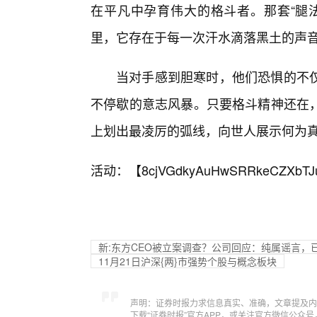
在平凡中孕育伟大的格斗者。那套“腿
里，它存在于每一次汗水滴落黑土的声音
当对手感到胆寒时，他们恐惧的不
不停歇的意志风暴。只要格斗精神还在，
上划出最凌厉的弧线，向世人展示何为真
活动：【
8cjVGdkyAuHwSRRkeCZXbTJ
新:东方CEO被立案调查？公司回应：纯属谣言，
11月21日沪深{两}市强势个股与概念板块
声明：证券时报力求信息真实、准确，文章提及内
下载“证券时报”官方APP，或关注官方微信公众