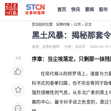
首页
快讯
要闻
股市
您当前的位置：
证券时报
>
公司
>
正文
黑土风暴：揭秘那套令
来源：证券时报网
作者：冯兆华
2026-02-10 
序章：当尘埃落定，只剩那一抹残
点赞
在现代格斗的修罗场上，速度与力
科书式的泰拳扫踢，也不完全等同于跆
强烈侵略性的气息，从东北广袤的黑土地
暴的中心，最令对手谈之色变的，莫过于